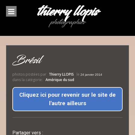
Aller
thierry llopis
au
contenu
photographies
Brésil
photos postées par
Thierry LLOPIS
le
24 janvier 2014
dans la catégorie:
Amérique du sud
Cliquez ici pour revenir sur le site de
l'autre ailleurs
Partager vers :