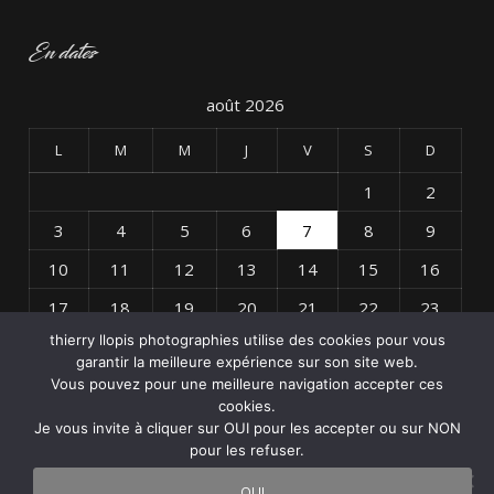
En dates
août 2026
L
M
M
J
V
S
D
1
2
3
4
5
6
7
8
9
10
11
12
13
14
15
16
17
18
19
20
21
22
23
thierry llopis photographies utilise des cookies pour vous
24
25
26
27
28
29
30
garantir la meilleure expérience sur son site web.
31
Vous pouvez pour une meilleure navigation accepter ces
cookies.
Je vous invite à cliquer sur OUI pour les accepter ou sur NON
« Avr
pour les refuser.
OUI