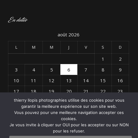
En dates
août 2026
L
M
M
J
V
S
D
1
2
3
4
5
6
7
8
9
10
11
12
13
14
15
16
17
18
19
20
21
22
23
thierry llopis photographies utilise des cookies pour vous
24
25
26
27
28
29
30
garantir la meilleure expérience sur son site web.
31
Vous pouvez pour une meilleure navigation accepter ces
cookies.
Je vous invite à cliquer sur OUI pour les accepter ou sur NON
« Avr
pour les refuser.