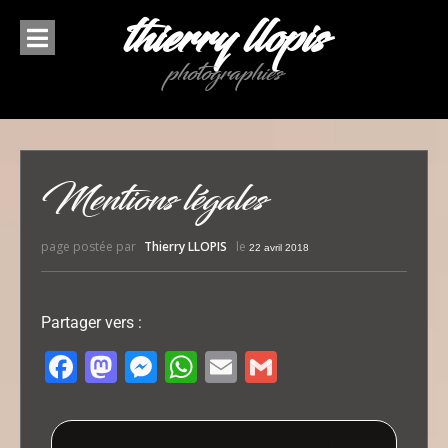
thierry llopis
photographies
Mentions légales
page postée par
Thierry LLOPIS
le
22 avril 2018
Partager vers :
Facebook
Mastodon
Messenger
WhatsApp
Email
Gmail