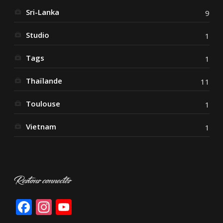
Sri-Lanka
9
Studio
1
Tags
1
Thaïlande
11
Toulouse
1
Vietnam
1
Restons connectés
Facebook
Instagram
YouTube