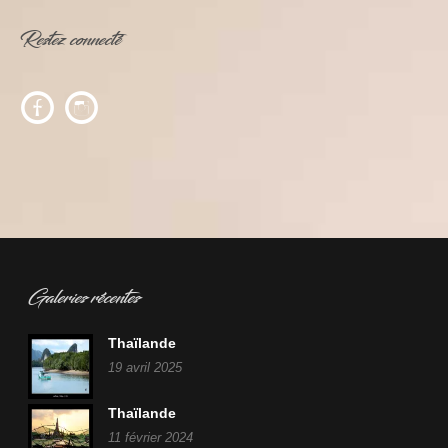
Restez connecté
c
f
Galeries récentes
Thaïlande
19 avril 2025
Thaïlande
11 février 2024