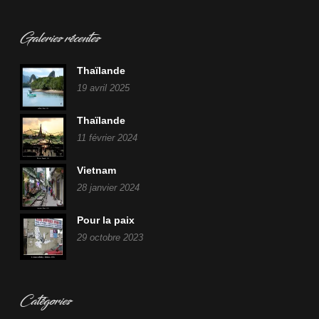
Galeries récentes
Thaïlande
19 avril 2025
Thaïlande
11 février 2024
Vietnam
28 janvier 2024
Pour la paix
29 octobre 2023
Catégories