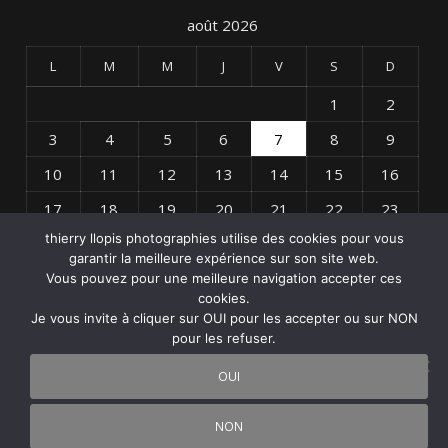
août 2026
L
M
M
J
V
S
D
1
2
3
4
5
6
7
8
9
10
11
12
13
14
15
16
17
18
19
20
21
22
23
thierry llopis photographies utilise des cookies pour vous
24
25
26
27
28
29
30
garantir la meilleure expérience sur son site web.
31
Vous pouvez pour une meilleure navigation accepter ces
cookies.
Je vous invite à cliquer sur OUI pour les accepter ou sur NON
« Avr
pour les refuser.
OUI
NON