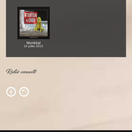
Montréal
24 juillet 2015
Restez connecté
c
f