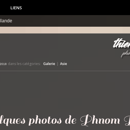
LIENS
tnam
thie
pho
dans les catégories:
Galerie
|
Asie
 2018
pp
ail
lques photos de Phnom 