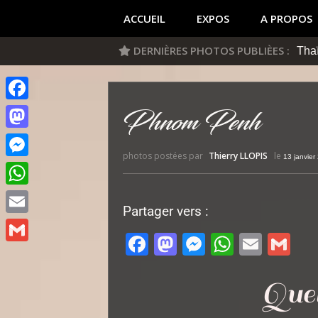
ACCUEIL
EXPOS
A PROPOS
DERNIÈRES PHOTOS PUBLIÈES :
Vie
Phnom Penh
Facebook
Mastodon
photos postées par
Thierry LLOPIS
le
13 janvier
Messenger
WhatsApp
Partager vers :
Email
Facebook
Mastodon
Messenger
WhatsA
Email
Gm
Gmail
Que