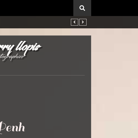
rry llopis
tographies
Penh