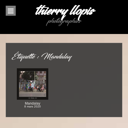
Aller
thierry llopis
au
contenu
photographies
Étiquette :
Mandalay
Mandalay
8 mars 2020