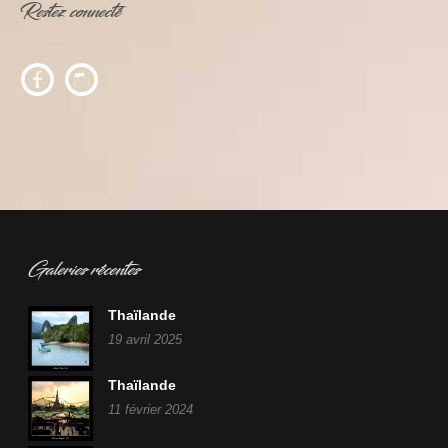
Restez connecté
c
f
Galeries récentes
Thaïlande
19 avril 2025
Thaïlande
11 février 2024