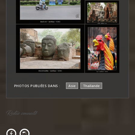
PHOTOS PUBLIÉES DANS :
Asie
Thaïlande
Restez connecté
c
f