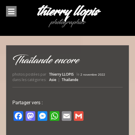
thierry llopis
photographies
Thaïlande encore
photos postées par
Thierry LLOPIS
le
2 novembre 2022
dans les catégories:
Asie
|
Thaïlande
Partager vers :
Facebook
Mastodon
Messenger
WhatsApp
Email
Gmail